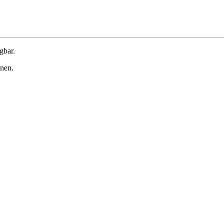
gbar.
onen.